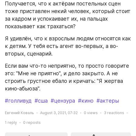
Получается, что к актёрам постельных сцен 
тоже приставлен некий человек, который стоит 
за кадром и успокаивает их, на пальцах 
показывает как трахаться?
Я удивлён, что к взрослым людям относятся как 
к детям. У тебя есть агент во-первых, а во-
вторых, сценарий.
Если вам что-то неприятно, то просто говорите 
это: "Мне не приятно", и дело закрыто. А не 
строить грустное ебало и кричать: "Я жертва 
кино-абьюза".
#голливуд
#сша
#цензура
#кино
#актеры
Евгений Коваль
August 3, 2021, 07:32
0
views
3
reactions
1
reply
0
reposts