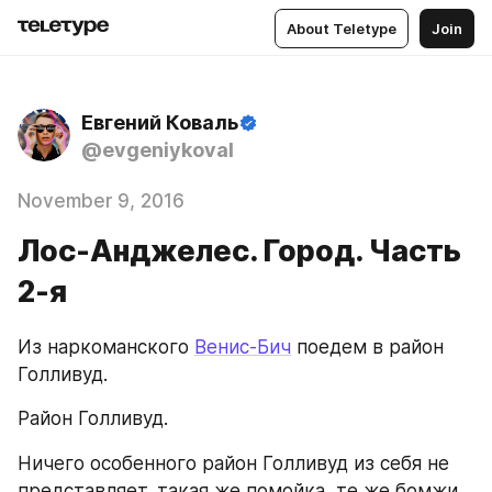
About Teletype
Join
Евгений Коваль
@evgeniykoval
November 9, 2016
Лос-Анджелес. Город. Часть
2-я
Из наркоманского 
Венис-Бич
 поедем в район 
Голливуд. 
Район Голливуд.
Ничего особенного район Голливуд из себя не 
представляет, такая же помойка, те же бомжи, 