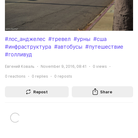
#лос_анджелес
#тревел
#урны
#сша
#инфраструктура
#автобусы
#путешествие
#голливуд
Евгений Коваль
November 9, 2016, 08:41
0
views
0
reactions
0
replies
0
reposts
Repost
Share