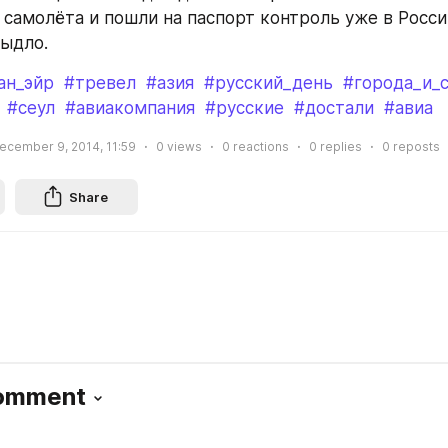
 самолёта и пошли на паспорт контроль уже в России
ыдло.
ан_эйр
#тревел
#азия
#русский_день
#города_и_
#сеул
#авиакомпания
#русские
#достали
#авиа
ecember 9, 2014, 11:59
0
views
0
reactions
0
replies
0
reposts
Share
Comment