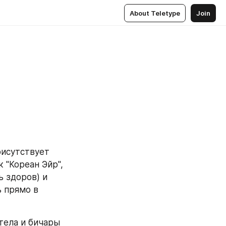
About Teletype
Join
исутствует 
 "Кореан Эйр", 
 здоров) и 
 прямо в 
ела и бичары 