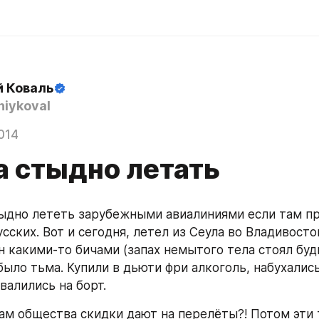
й Коваль
iykoval
014
а стыдно летать
ыдно лететь зарубежными авиалиниями если там пр
сских. Вот и сегодня, летел из Сеула во Владивосток
н какими-то бичами (запах немытого тела стоял будь
было тьма. Купили в дьюти фри алкоголь, набухались
валились на борт. 
ам общества скидки дают на перелёты?! Потом эти т