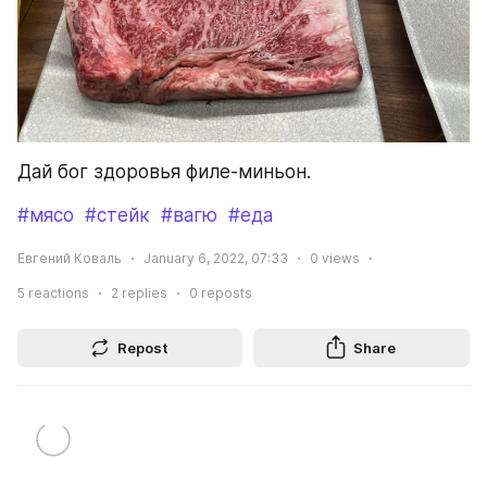
Дай бог здоровья филе-миньон.
#мясо
#стейк
#вагю
#еда
Евгений Коваль
January 6, 2022, 07:33
0
views
5
reactions
2
replies
0
reposts
Repost
Share