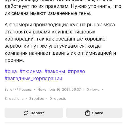
действует по их правилам. Нужно уточнить, что 
их семена имеют изменённые гены.
А фермеры производящие кур на рынок мяса 
становятся рабами крупных пищевых 
корпораций, так как обещанные хорошие 
заработки тут же улетучиваются, когда 
компания начинает давить их оптимизацией и 
прочим.
#сша
#тюрьма
#законы
#право
#западные_корпорации
Евгений Коваль
November 16, 2021, 06:07
0
views
3
reactions
2
replies
0
reposts
Repost
Share