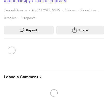
#коронавирус
#секс
#оргазм
Евгений Коваль
April 11, 2020, 03:25
0
views
0
reactions
0
replies
0
reposts
Repost
Share
Leave a Comment