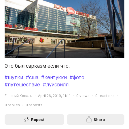
Это был сарказм если что.
#шутки
#сша
#кентукки
#фото
#путешествие
#луисвилл
Евгений Коваль
April 26, 2019, 11:11
0
views
0
reactions
0
replies
0
reposts
Repost
Share