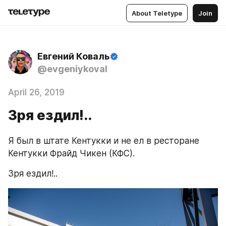
About Teletype
Join
Евгений Коваль
@evgeniykoval
April 26, 2019
Зря ездил!..
Я был в штате Кентукки и не ел в ресторане 
Кентукки Фрайд Чикен (КФС).
Зря ездил!..