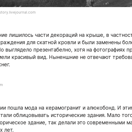
tory.livejournal.com
ние лишилось части декораций на крыше, в частност
раждения для скатной кровли и были заменены боле
о выглядело презентабелно, хотя на фотографиях п
ели красивый вид. Ныненшние не отвечают требова
нег.
om
сии пошла мода на керамогранит и алюкобонд. И эти
тали облицовывать исторические здания. Мало того,
орическое здание, так делали это современными ма
 лет.