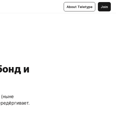
About Teletype
Join
бонд и
(ныне 
ередёргивает.