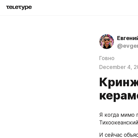
Евгени
@evgen
Говно
December 4, 2
Кринж
керам
Я когда мимо 
Тихоокеанский
И сейчас объя