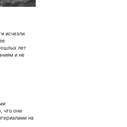
и исчезли 
е 
рошлых лет 
ниям и не 
ми 
 что они 
териалами на 