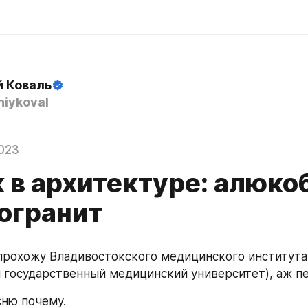
й Коваль
iykoval
023
 в архитектуре: алюко
огранит
прохожу Владивостокского медицинского института 
 государственный медицинский университет), аж п
сню почему.