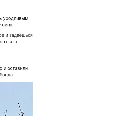
ь уродливым 
 окна.
е и задаёшься 
-то это 
 и оставили 
бонда.