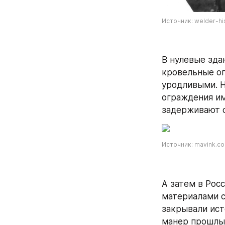
Источник: welder-his
В нулевые зда
кровельные ог
уродливыми. Н
ограждения им
задерживают с
Источник: mavink.c
А затем в Рос
материалами с
закрывали ист
манер прошлых