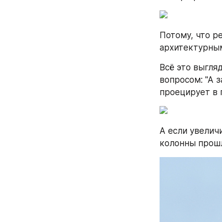
Потому, что р
архитектурным
Всё это выгля
вопросом: "А з
проецирует в 
А если увелич
колонны прошл