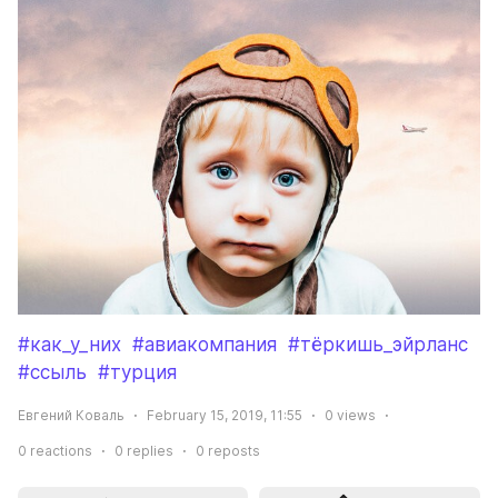
#как_у_них
#авиакомпания
#тёркишь_эйрланс
#ссыль
#турция
Евгений Коваль
February 15, 2019, 11:55
0
views
0
reactions
0
replies
0
reposts