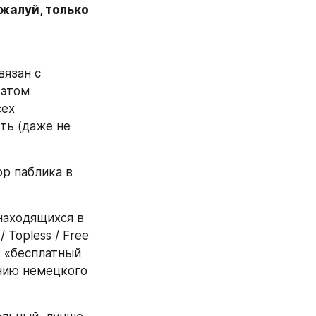
алуй, только 
язан с 
этом 
ех 
ь (даже не 
 паблика в 
аходящихся в 
Topless / Free 
 «бесплатный 
анию немецкого 