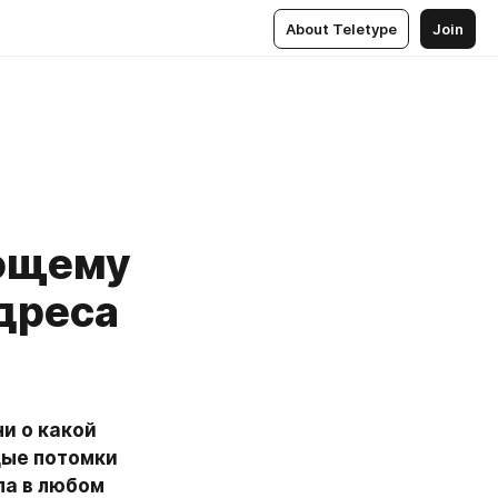
About Teletype
Join
ающему
адреса
и о какой 
ые потомки 
а в любом 