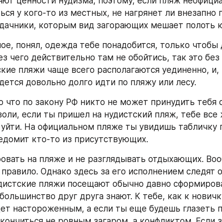
яют ценности нудизма, поэтому, если пляж неофициа
ся у кого-то из местных, не нагрянет ли внезапно п
дачники, которым вид загорающих мешает полоть к
ное, понял, одежда тебе понадобится, только чтобы 
ез чего действительно там не обойтись, так это без 
ские пляжи чаще всего располагаются уединенно, и, 
дется довольно долго идти по пляжу или лесу.
о что по закону РФ никто не может принудить тебя 
воли, если ты пришел на нудистский пляж, тебе все 
 уйти. На официальном пляже ты увидишь табличку пр
едомит кто-то из присутствующих.
овать на пляже и не разглядывать отдыхающих. Воо
правило. Однако здесь за его исполнением следят о
дистские пляжи посещают обычно давно сформиров
большинство друг друга знают. К тебе, как к новичку
ет настороженным, а если ты еще будешь глазеть п
кончиться не ровным загаром, а конфликтом. Если з