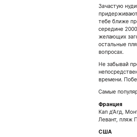
Зачастую нуди
придерживаютс
тебе ближе пр
середине 2000
желающих заго
остальные пля
вопросах.
Не забывай про
непосредствен
времени. Побе
Самые популя
Франция
Кап д’Агд, Мо
Левант, пляж 
США