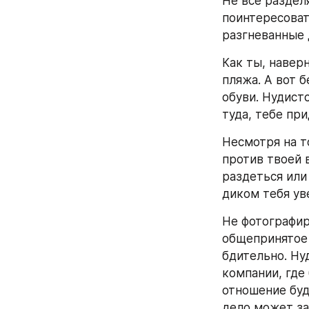
Не все раздел
поинтересовать
разгневанные 
Как ты, навер
пляжа. А вот б
обуви. Нудист
туда, тебе при
Несмотря на т
против твоей 
раздеться или
диком тебя ув
Не фотографир
общепринятое 
бдительно. Ну
компании, где 
отношение буд
дело может за