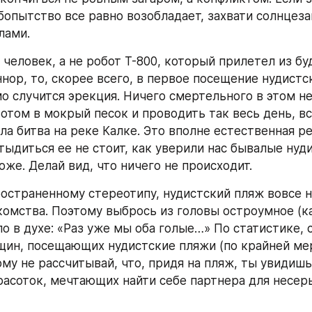
опытство все равно возобладает, захвати солнцеза
лами.
человек, а не робот Т-800, который прилетел из бу
нор, то, скорее всего, в первое посещение нудистск
 случится эрекция. Ничего смертельного в этом нет
отом в мокрый песок и проводить так весь день, вс
ла битва на реке Калке. Это вполне естественная ре
тыдиться ее не стоит, как уверили нас бывалые нуди
оже. Делай вид, что ничего не происходит.
остраненному стереотипу, нудистский пляж вовсе н
комства. Поэтому выбрось из головы остроумное (ка
ло в духе: «Раз уже мы оба голые…» По статистике, 
ин, посещающих нудистские пляжи (по крайней мере
ому не рассчитывай, что, придя на пляж, ты увидишь
асоток, мечтающих найти себе партнера для несерь