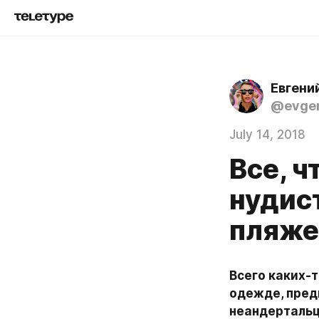
Евгени
@evgen
July 14, 2018
Все, 
нудист
пляже
Всего каких-т
одежде, пред
неандертальце