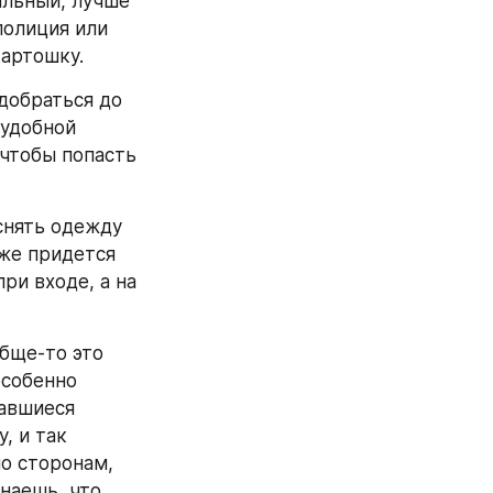
льный, лучше 
олиция или 
артошку.
добраться до 
удобной 
чтобы попасть 
снять одежду 
же придется 
и входе, а на 
бще-то это 
собенно 
авшиеся 
, и так 
о сторонам, 
наешь, что 