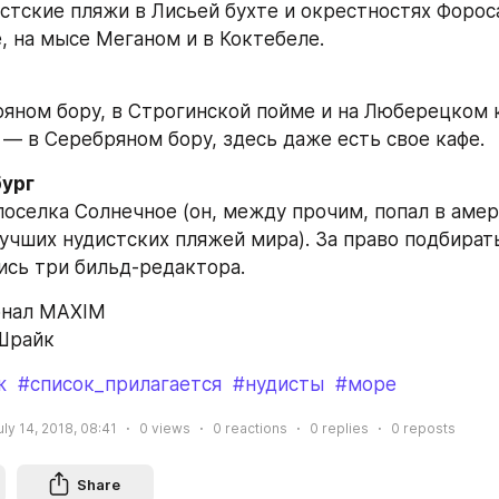
стские пляжи в Лисьей бухте и окрестностях Фороса
 на мысе Меганом и в Коктебеле.
яном бору, в Строгинской пойме и на Люберецком к
— в Серебряном бору, здесь даже есть свое кафе.
ург
оселка Солнечное (он, между прочим, попал в амер
лучших нудистских пляжей мира). За право подбирать
ись три бильд-редактора.
рнал MAXIM
 Шрайк
ж
#список_прилагается
#нудисты
#море
uly 14, 2018, 08:41
0
views
0
reactions
0
replies
0
reposts
Share