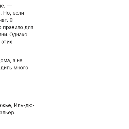
е, — 
 Но, если 
т. В 
 правило для 
ни. Однако 
этих 
ма, а не 
дить много 
ежье, Иль-дю-
альер.