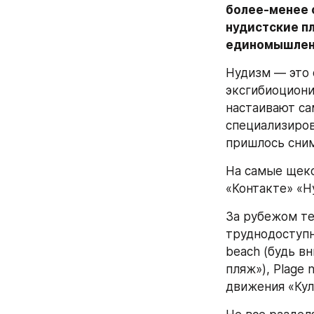
более-менее 
нудистские пл
единомышлен
Нудизм — это 
эксгибиоциони
настаивают са
специализиров
пришлось сним
На самые щеко
«Контакте» «Н
За рубежом те
труднодоступно
beach (будь в
пляж»), Plage n
движения «Куль