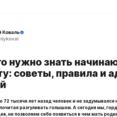
й Коваль
iykoval
что нужно знать начин
у: советы, правила и 
й
о 72 тысячи лет назад человек и не задумывался н
почитая разгуливать голышом. А сегодня мы, горд
в, не позволяем себе появиться в чем мать родил