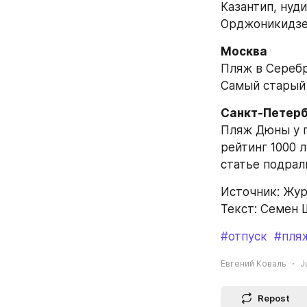
Казантип, нуди
Орджоникидзе,
Москва
Пляж в Серебр
Самый старый 
Санкт-Петерб
Пляж Дюны у п
рейтинг 1000 
статье подрал
Источник: Жу
Текст: Семен
#отпуск
#пля
Евгений Коваль
J
Repost