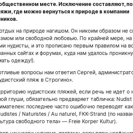
общественном месте. Исключение составляют, пож
яжи, где можно вернуться к природе в компании 
ников.
отдых на природе нагишом. Он никоим образом не св
змом или свободной любовью. По крайней мере, на 
ми нудисты, и это прописано первым правилом на вс
анных сайтах и форумах, куда нам удалось проникнут
ать одежду!).
тливые вопросы нам ответил Сергей, администратор
удистский пляж в Строгино».
рриторию нудистских пляжей, если речь не идет о н
й глуши, обязательно предваряет табличка: Nudist / 
нимателен: последнее часто ошибочно переводят как
udistes / Naturistes / Au naturel, FKK-Strand (по назв
тура свободного тела» — Freie Korper Kultur).