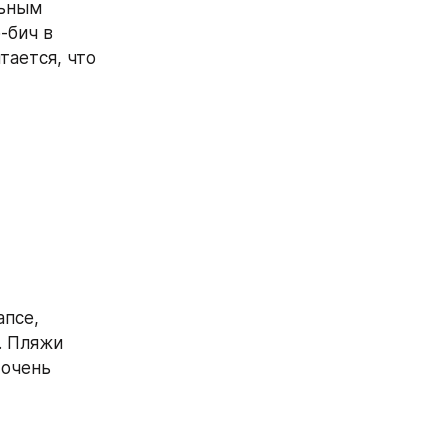
ьным 
бич в 
ается, что 
псе, 
 Пляжи 
очень 