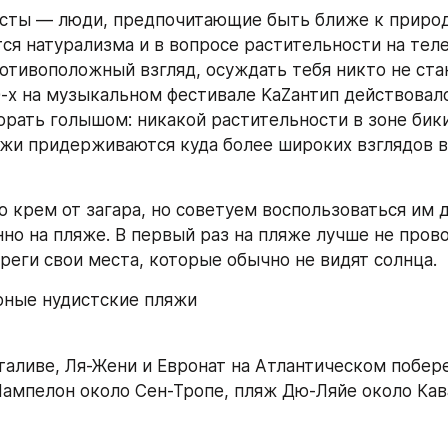
сты — люди, предпочитающие быть ближе к природ
я натурализма и в вопросе растительности на теле.
отивоположный взгляд, осуждать тебя никто не стане
-х на музыкальном фестивале KaZaнтип действовало
рать голышом: никакой растительности в зоне бики
жи придерживаются куда более широких взглядов в 
 крем от загара, но советуем воспользоваться им до
но на пляже. В первый раз на пляже лучше не прово
реги свои места, которые обычно не видят солнца.
рные нудистские пляжи
нталиве, Ля-Жени и Евронат на Атлантическом побер
Пампелон около Сен-Тропе, пляж Дю-Ляйе около Кав