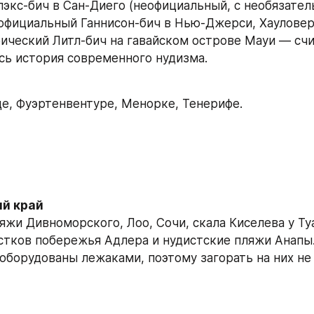
экс-бич в Сан-Диего (неофициальный, с необязател
официальный Ганнисон-бич в Нью-Джерси, Хауловер-
ический Литл-бич на гавайском острове Мауи — счит
сь история современного нудизма.
е, Фуэртенвентуре, Менорке, Тенерифе.
й край
яжи Дивноморского, Лоо, Сочи, скала Киселева у Туа
стков побережья Адлера и нудистские пляжи Анапы.
 оборудованы лежаками, поэтому загорать на них не 