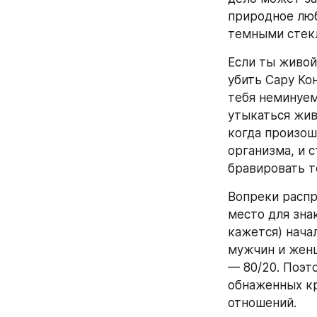
природное люб
темными стек
Если ты живой 
убить Сару Кон
тебя неминуемо
утыкаться жив
когда произош
организма, и с
бравировать т
Вопреки распр
место для зна
кажется) нача
мужчин и женщ
— 80/20. Поэт
обнаженных кр
отношений.