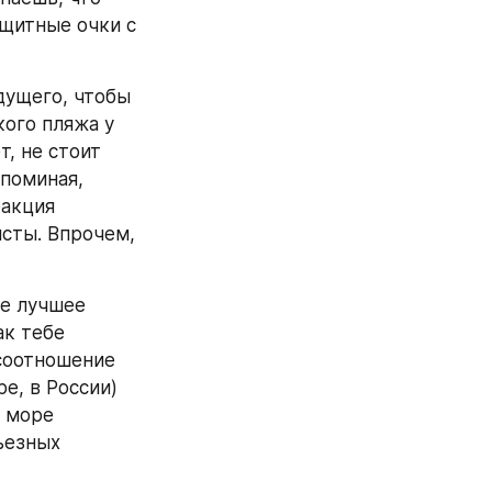
щитные очки с 
дущего, чтобы 
ого пляжа у 
, не стоит 
поминая, 
акция 
сты. Впрочем, 
е лучшее 
к тебе 
соотношение 
, в России) 
 море 
езных 