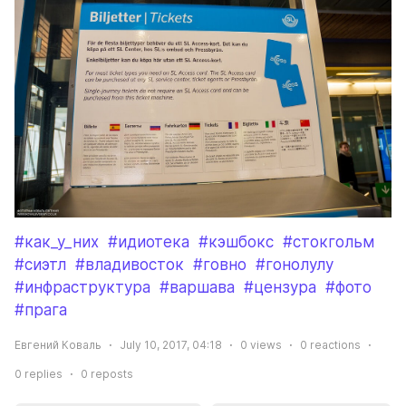
#как_у_них
#идиотека
#кэшбокс
#стокгольм
#сиэтл
#владивосток
#говно
#гонолулу
#инфраструктура
#варшава
#цензура
#фото
#прага
Евгений Коваль
July 10, 2017, 04:18
0
views
0
reactions
0
replies
0
reposts