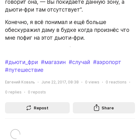
говорит она, — Вы покидаете данную зону, а 
дьюти-фри там отсутствует".
Конечно, я всё понимал и ещё больше 
обескуражил даму в будке когда произнёс что 
мне пофиг на этот дьюти-фри.
#дьюти_фри
#магазин
#случай
#аэропорт
#путешествие
Евгений Коваль
June 22, 2017, 08:38
0
views
0
reactions
0
replies
0
reposts
Repost
Share