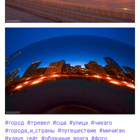
#город
#тревел
#сша
#улица
#чикаго
#города_и_страны
#путешествие
#мичиган
#клауд_гейт
#облачные_врата
#фото