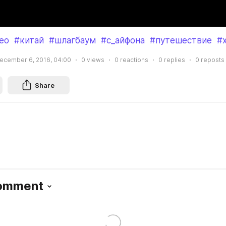
ео
#китай
#шлагбаум
#с_айфона
#путешествие
#
ecember 6, 2016, 04:00
0
views
0
reactions
0
replies
0
reposts
Share
Comment