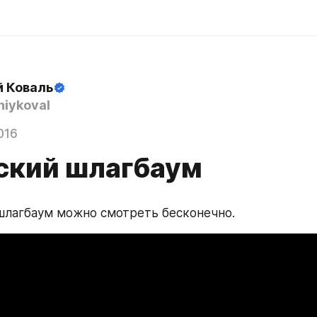
й Коваль
iykoval
016
ский шлагбаум
шлагбаум можно смотреть бесконечно.