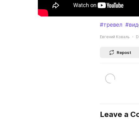
#тревел
#вид
Евгений Коваль
D
Repost
Leave a 