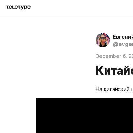
Евгени
@evgen
December 6, 2
Китай
На китайский 