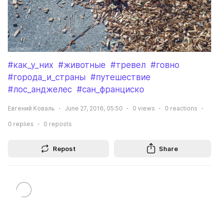
#как_у_них
#животные
#тревел
#говно
#города_и_страны
#путешествие
#лос_анджелес
#сан_франциско
Евгений Коваль
June 27, 2016, 05:50
0
views
0
reactions
0
replies
0
reposts
Repost
Share