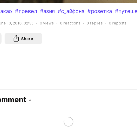
акао
#тревел
#азия
#с_айфона
#розетка
#путеше
une 10, 2016, 02:35
0
views
0
reactions
0
replies
0
reposts
Share
Comment