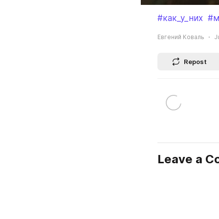
#как_у_них
#м
Евгений Коваль
J
Repost
Leave a 