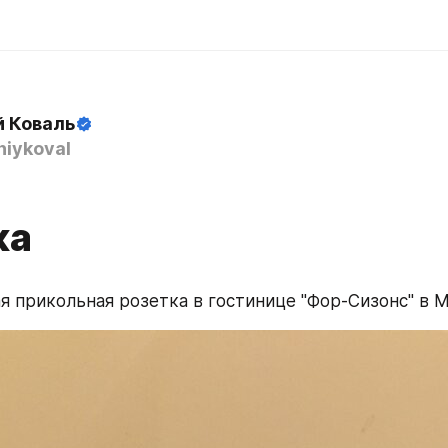
й Коваль
iykoval
ка
я прикольная розетка в гостинице "Фор-Сизонс" в М