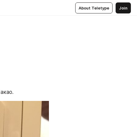
About Teletype
Join
акао.