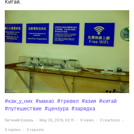
Китай.
#как_у_них
#макао
#тревел
#азия
#китай
#путешествие
#цензура
#зарядка
Евгений Коваль
May 30, 2016, 02:15
0
views
0
reactions
0
replies
0
reposts