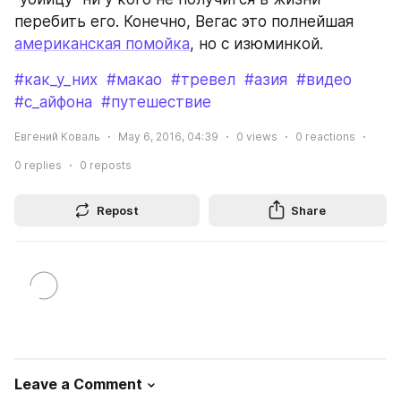
перебить его. Конечно, Вегас это полнейшая 
американская помойка
, но с изюминкой.
#как_у_них
#макао
#тревел
#азия
#видео
#с_айфона
#путешествие
Евгений Коваль
May 6, 2016, 04:39
0
views
0
reactions
0
replies
0
reposts
Repost
Share
Leave a Comment