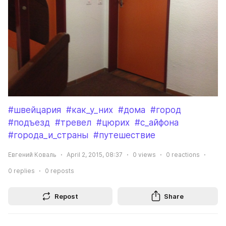
#швейцария
#как_у_них
#дома
#город
#подъезд
#тревел
#цюрих
#с_айфона
#города_и_страны
#путешествие
Евгений Коваль
April 2, 2015, 08:37
0
views
0
reactions
0
replies
0
reposts
Repost
Share