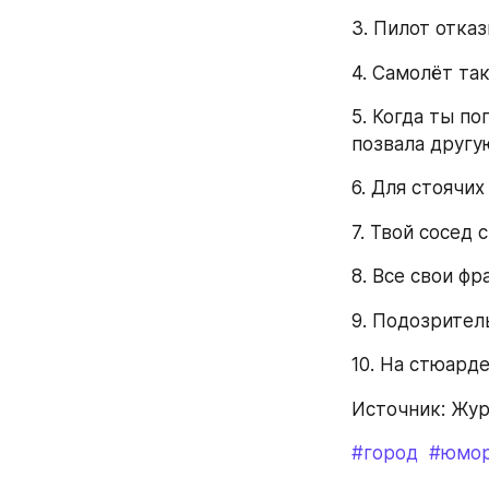
3. Пилот отказ
4. Самолёт та
5. Когда ты по
позвала другу
6. Для стоячи
7. Твой сосед 
8. Все свои ф
9. Подозрител
10. На стюарде
Источник: Жу
#город
#юмо