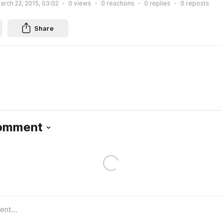
arch 22, 2015, 03:02
0
views
0
reactions
0
replies
0
reposts
Share
Comment