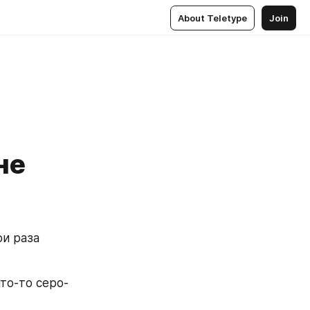
About Teletype
Join
не
и раза 
то-то серо-