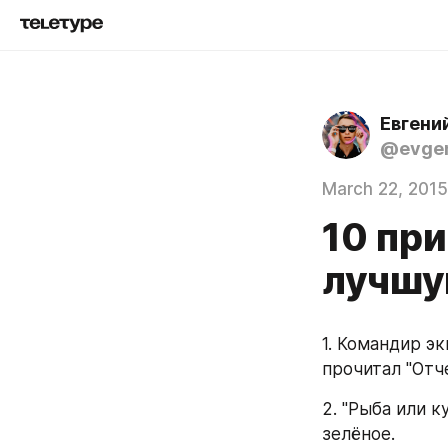
Евгени
@evgen
March 22, 2015
10 при
лучшу
1. Командир э
прочитал "Отче
2. "Рыба или 
зелёное.