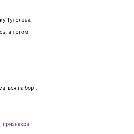
ку Туполева.
ь, а потом 
аться на борт.
0_признаков