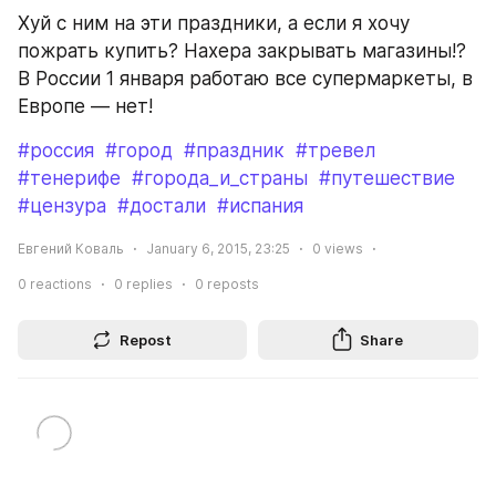
Хуй с ним на эти праздники, а если я хочу 
пожрать купить? Нахера закрывать магазины!? 
В России 1 января работаю все супермаркеты, в 
Европе — нет!
#россия
#город
#праздник
#тревел
#тенерифе
#города_и_страны
#путешествие
#цензура
#достали
#испания
Евгений Коваль
January 6, 2015, 23:25
0
views
0
reactions
0
replies
0
reposts
Repost
Share