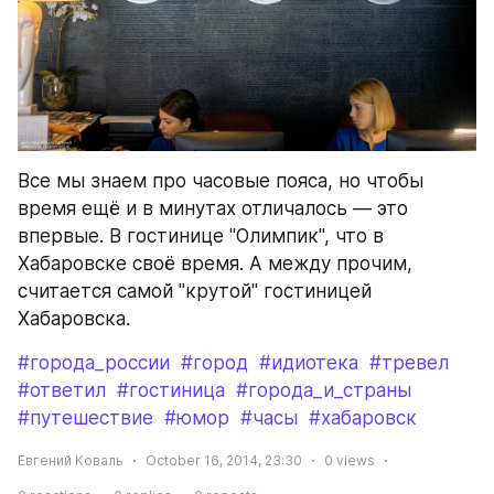
Все мы знаем про часовые пояса, но чтобы 
время ещё и в минутах отличалось — это 
впервые. В гостинице "Олимпик", что в 
Хабаровске своё время. А между прочим, 
считается самой "крутой" гостиницей 
Хабаровска.
#города_россии
#город
#идиотека
#тревел
#ответил
#гостиница
#города_и_страны
#путешествие
#юмор
#часы
#хабаровск
Евгений Коваль
October 16, 2014, 23:30
0
views