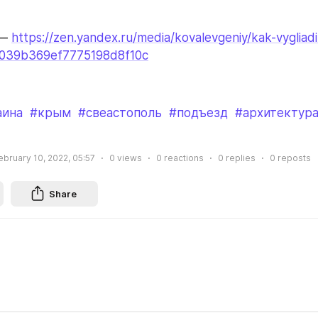
— 
https://zen.yandex.ru/media/kovalevgeniy/kak-vygliad
2039b369ef7775198d8f10c
аина
#крым
#свеастополь
#подъезд
#архитектур
ebruary 10, 2022, 05:57
0
views
0
reactions
0
replies
0
reposts
Share