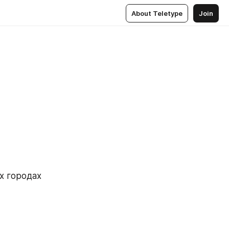
About Teletype
Join
 городах 