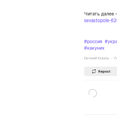
Читать далее 
sevastopole-6
#россия
#укр
#какуних
Евгений Коваль
F
Repost