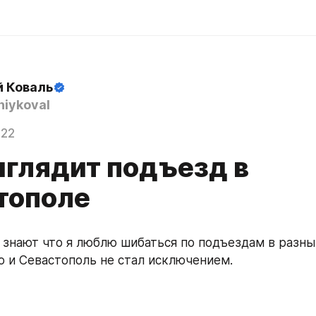
й Коваль
iykoval
022
ыглядит подъезд в
тополе
, знают что я люблю шибаться по подъездам в разных
 и Севастополь не стал исключением.