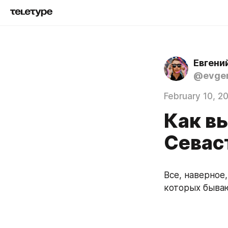
Евгени
@evgen
February 10, 2
Как в
Севас
Все, наверное
которых бываю