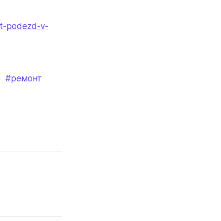
it-podezd-v-
а
#ремонт