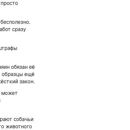
 просто 
бесполезно. 
бот сразу 
штрафы 
яин обязан её 
 образцы ещё 
жёсткий закон.
 может 
 
рают собачьи 
о животного 