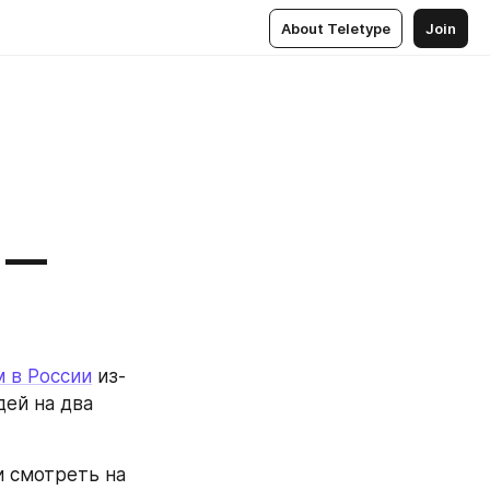
About Teletype
Join
е —
м в России
 из-
ей на два 
 смотреть на 