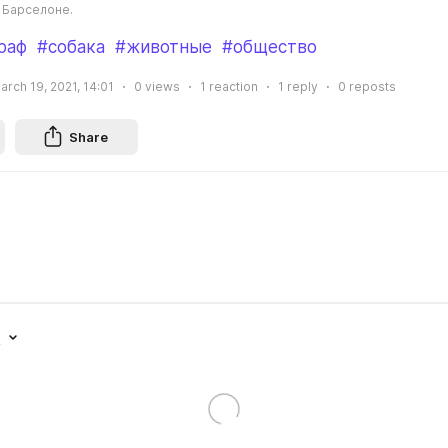
в Барселоне.
раф
#собака
#животные
#общество
arch 19, 2021, 14:01
0
views
1
reaction
1
reply
0
reposts
Share
t