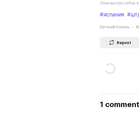
Зона выгула собак 
#испания
#шт
Евгений Коваль
M
Repost
1 commen