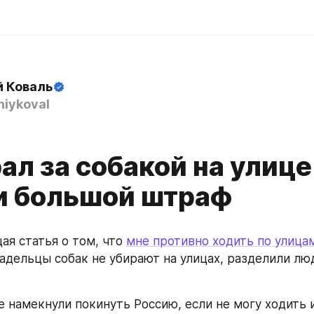
й Коваль
iykoval
ал за собакой на улиц
и большой штраф
я статья о том, что 
мне противно ходить по улица
ладельцы собак не убирают на улицах, разделили люд
е намекнули покинуть Россию, если не могу ходить и