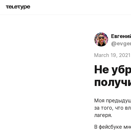
Евгени
@evgen
March 19, 2021
Не убр
получ
Моя предыдуща
за того, что в
лагеря.
В фейсбуке мн