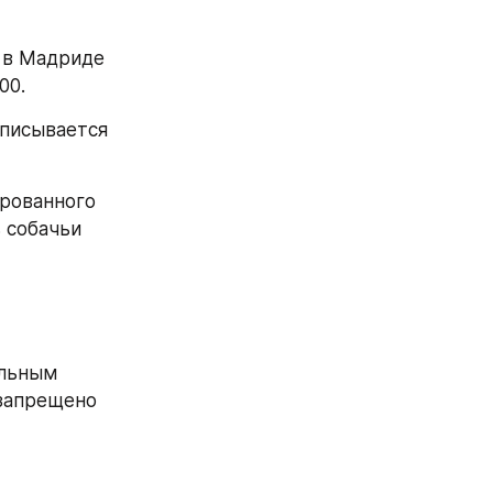
 в Мадриде 
00.
писывается 
рованного 
 собачьи 
льным 
запрещено 