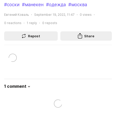
#соски
#манекен
#одежда
#москва
Евгений Коваль
September 19, 2022, 11:47
0
views
0
reactions
1
reply
0
reposts
Repost
Share
1 comment