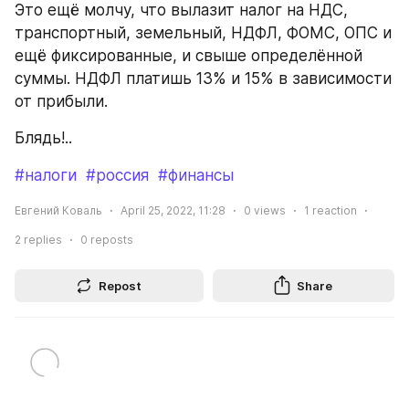
Это ещё молчу, что вылазит налог на НДС, 
транспортный, земельный, НДФЛ, ФОМС, ОПС и 
ещё фиксированные, и свыше определённой 
суммы. НДФЛ платишь 13% и 15% в зависимости 
от прибыли. 
Блядь!..
#налоги
#россия
#финансы
Евгений Коваль
April 25, 2022, 11:28
0
views
1
reaction
2
replies
0
reposts
Repost
Share