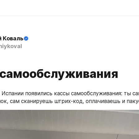
й Коваль
iykoval
 самообслуживания
в Испании появились кассы самообслуживания: ты са
ок, сам сканируешь штрих-код, оплачиваешь и паку