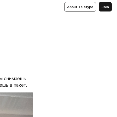
About Teletype
Join
м снимаешь 
ешь в пакет.