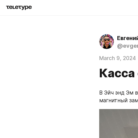
Евгени
@evgen
March 9, 2024
Касса
В Эйч энд Эм 
магнитный зам