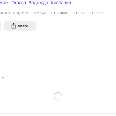
уних
#касса
#одежда
#испания
arch 9, 2024, 05:52
0
views
0
reactions
1
reply
0
reposts
Share
t