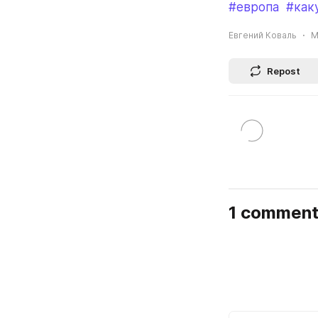
#европа
#как
Евгений Коваль
M
Repost
1 commen