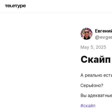
Евгени
@evgen
May 5, 2025
Скайп
А реально ест
Серьёзно?
Вы адекватны
#скайп