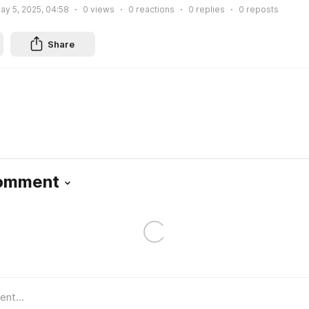
ay 5, 2025, 04:58
0
views
0
reactions
0
replies
0
reposts
Share
Comment