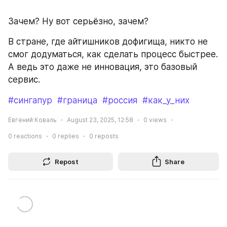
Зачем? Ну вот серьёзно, зачем?
В стране, где айтишников дофигища, никто не 
смог додуматься, как сделать процесс быстрее. 
А ведь это даже не инновация, это базовый 
сервис.
#сингапур
#граница
#россия
#как_у_них
Евгений Коваль
August 23, 2025, 12:58
0
views
0
reactions
0
replies
0
reposts
Repost
Share