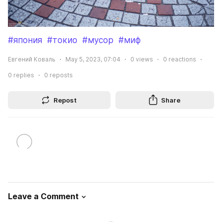
#япония
#токио
#мусор
#миф
Евгений Коваль
May 5, 2023, 07:04
0
views
0
reactions
0
replies
0
reposts
Repost
Share
Leave a Comment