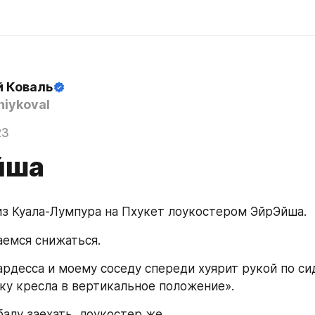
й Коваль
iykoval
23
йша
из Куала-Лумпура на Пхукет лоукостером ЭйрЭйша.
аемся снижаться.
рдесса и моему соседу спереди хуярит рукой по сид
ку кресла в вертикальное положение».
балу заехать, лоукостер же.