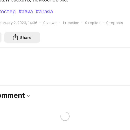
костер
#авиа
#airasia
ebruary 2, 2023, 14:36
0
views
1
reaction
0
replies
0
reposts
Share
Comment