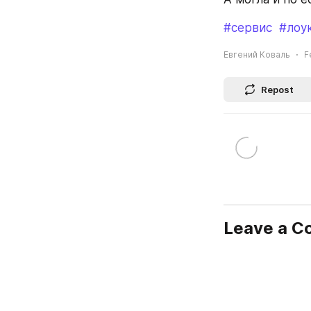
#сервис
#лоу
Евгений Коваль
F
Repost
Leave a 