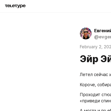
Евгени
@evgen
February 2, 20
Эйр Э
Летел сейчас 
Короче, собир
Проходит стюа
«приведи спин
А могла и по е