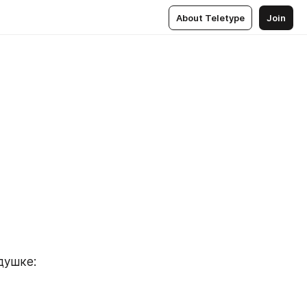
About Teletype
Join
ушке: 