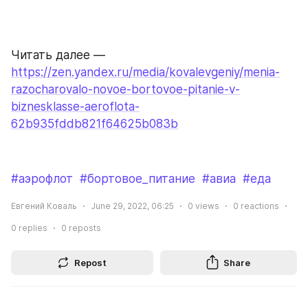
Читать далее — 
https://zen.yandex.ru/media/kovalevgeniy/menia-
razocharovalo-novoe-bortovoe-pitanie-v-
biznesklasse-aeroflota-
62b935fddb821f64625b083b
#аэрофлот
#бортовое_питание
#авиа
#еда
Евгений Коваль
June 29, 2022, 06:25
0
views
0
reactions
0
replies
0
reposts
Repost
Share