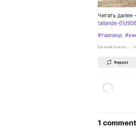
Читать далее 
tailande-61d9
#таиланд
#ка
Евгений Коваль
J
Repost
1 commen