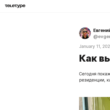
Евгени
@evgen
January 11, 20
Как в
Сегодня покаж
резиденции, ка