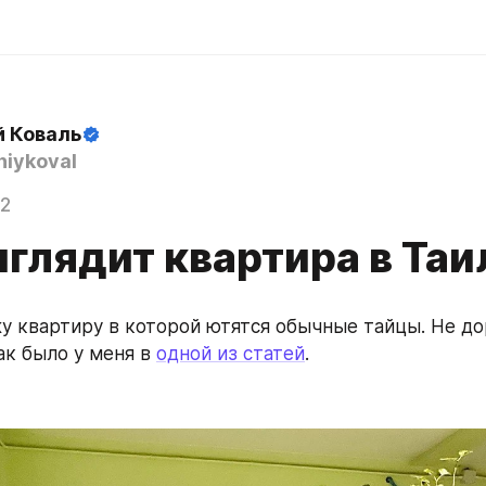
й Коваль
iykoval
22
ыглядит квартира в Та
у квартиру в которой ютятся обычные тайцы. Не до
к было у меня в 
одной из статей
.