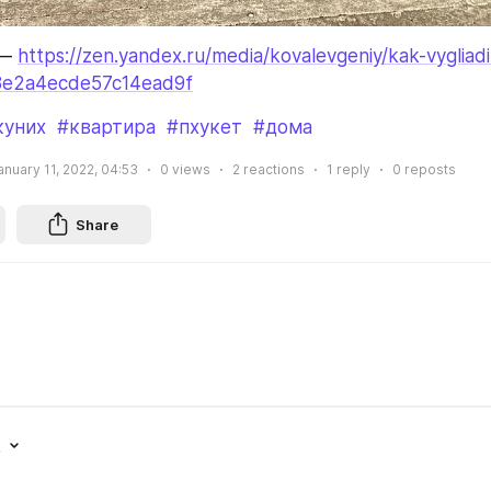
— 
https://zen.yandex.ru/media/kovalevgeniy/kak-vygliadi
58e2a4ecde57c14ead9f
куних
#квартира
#пхукет
#дома
anuary 11, 2022, 04:53
0
views
2
reactions
1
reply
0
reposts
Share
t