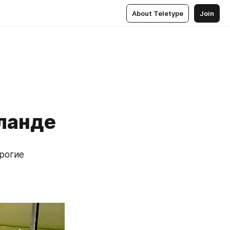
About Teletype
Join
иланде
рогие 