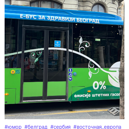
#юмор
#белград
#сербия
#восточная_европа