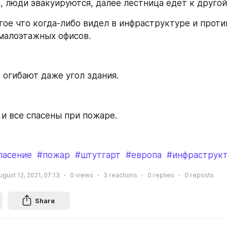
, люди эвакуируются, далее лестница едет к другой
тое что когда-либо видел в инфраструктуре и проти
малоэтажных офисов.
 огибают даже угол здания.
 и все спасены при пожаре.
пасение
#пожар
#штутгарт
#европа
#инфраструк
ugust 12, 2021, 07:13
0
views
3
reactions
0
replies
0
reposts
Share