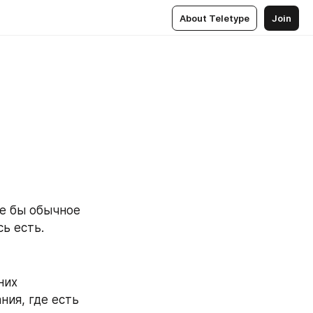
About Teletype
Join
е бы обычное 
сь есть.
их 
ия, где есть 