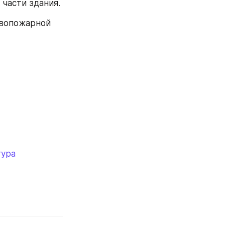
 части здания.
вопожарной 
тура