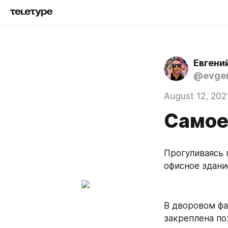
Евгени
@evgen
August 12, 202
Самое 
Прогуливаясь 
офисное здание
В дворовом фа
закреплена по