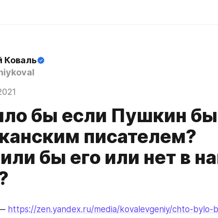
й Коваль
iykoval
2021
ыло бы если Пушкин б
канским писателем?
ли бы его или нет в н
?
— 
https://zen.yandex.ru/media/kovalevgeniy/chto-bylo-b