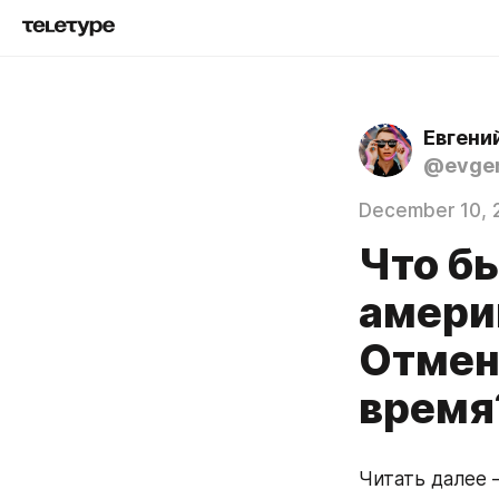
Евгени
@evgen
December 10, 
Что б
амери
Отмени
время
Читать далее 