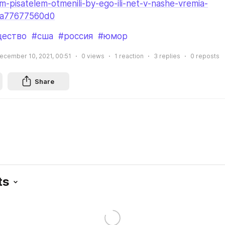
m-pisatelem-otmenili-by-ego-ili-net-v-nashe-vremia-
3a77677560d0
щество
#сша
#россия
#юмор
ecember 10, 2021, 00:51
0
views
1
reaction
3
replies
0
reposts
Share
ts