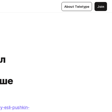
About Teletype
Join
ыл
аше
y-esli-pushkin-