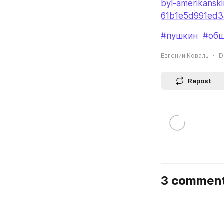
byl-amerikanski
61b1e5d991ed
#пушкин
#об
Евгений Коваль
D
Repost
3 commen