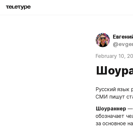
Евгени
@evgen
February 10, 2
Шоура
Русский язык 
СМИ пишут ста
Шоураннер
 —
обозначает че
за основное н