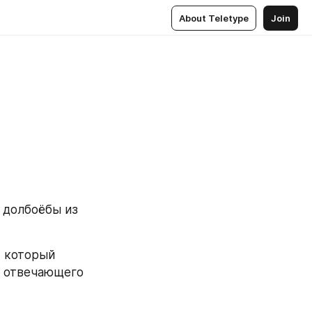
About Teletype
Join
 долбоёбы из 
 который 
 отвечающего 