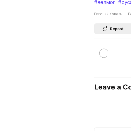
#велмог
#рус
Евгений Коваль
F
Repost
Leave a 