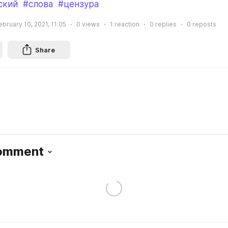
ский
#слова
#цензура
ebruary 10, 2021, 11:05
0
views
1
reaction
0
replies
0
reposts
Share
Comment