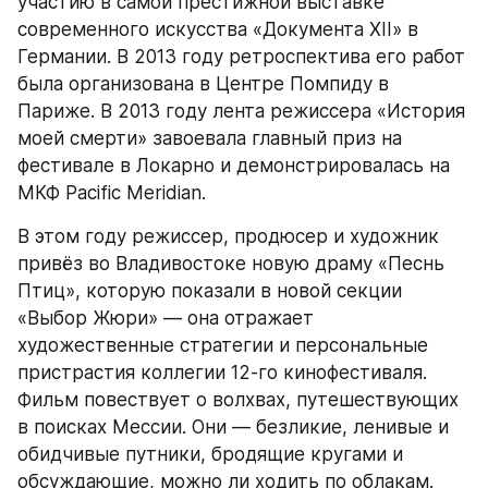
участию в самой престижной выставке 
современного искусства «Документа XII» в 
Германии. В 2013 году ретроспектива его работ 
была организована в Центре Помпиду в 
Париже. В 2013 году лента режиссера «История 
моей смерти» завоевала главный приз на 
фестивале в Локарно и демонстрировалась на 
МКФ Pacific Meridian.
В этом году режиссер, продюсер и художник 
привёз во Владивостоке новую драму «Песнь 
Птиц», которую показали в новой секции 
«Выбор Жюри» — она отражает 
художественные стратегии и персональные 
пристрастия коллегии 12-го кинофестиваля. 
Фильм повествует о волхвах, путешествующих 
в поисках Мессии. Они — безликие, ленивые и 
обидчивые путники, бродящие кругами и 
обсуждающие, можно ли ходить по облакам.