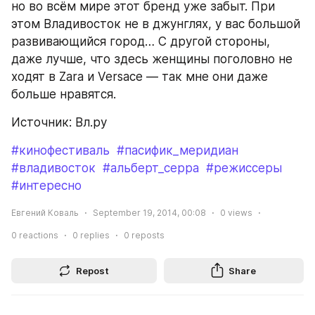
но во всём мире этот бренд уже забыт. При 
этом Владивосток не в джунглях, у вас большой 
развивающийся город… С другой стороны, 
даже лучше, что здесь женщины поголовно не 
ходят в Zara и Versace — так мне они даже 
больше нравятся.
Источник: Вл.ру
#кинофестиваль
#пасифик_меридиан
#владивосток
#альберт_серра
#режиссеры
#интересно
Евгений Коваль
September 19, 2014, 00:08
0
views
0
reactions
0
replies
0
reposts
Repost
Share