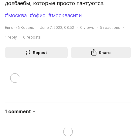
долбаёбы, которые просто пантуются.
#москва
#офис
#москвасити
Евгений Коваль
June 7, 2022, 08:52
0
views
5
reactions
1
reply
0
reposts
Repost
Share
1 comment