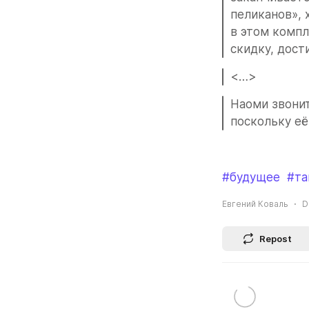
пеликанов», 
в этом компл
скидку, дост
<…>
Наоми звонит
поскольку её 
#будущее
#та
Евгений Коваль
D
Repost