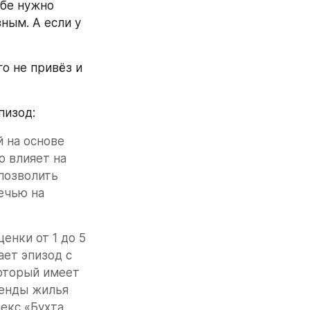
бе нужно 
ым. А если у 
о не привёз и 
пизод:
 на основе 
 влияет на 
озволить 
чью на 
нки от 1 до 5 
ет эпизод с 
оторый имеет 
енды жилья 
кс «Бухта 