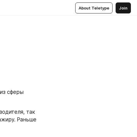
About Teletype
Join
из сферы 
водителя, так 
ажиру. Раньше 