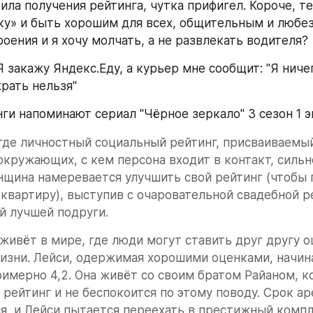
ила получения рейтинга, чутка прифигел. Короче, те
ку» и быть хорошим для всех, общительным и любезн
оения и я хочу молчать, а не развлекать водителя?
 закажу Яндекс.Еду, а курьер мне сообщит: "Я ничег
жрать нельзя"
нги напоминают сериал "Чёрное зеркало" 3 сезон 1 э
где личностный социальный рейтинг, присваиваемый
окружающих, с кем персона входит в контакт, сильно
щина намеревается улучшить свой рейтинг (чтобы п
квартиру), выступив с очаровательной свадебной ре
й лучшей подруги.
живёт в мире, где люди могут ставить друг другу оце
изни. Лейси, одержимая хорошими оценками, начина
имерно 4,2. Она живёт со своим братом Райаном, к
 рейтинг и не беспокоится по этому поводу. Срок ар
я, и Лейси пытается переехать в престижный компле