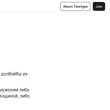
About Teletype
Join
 долбоёбы из 
мужским либо 
нщиной, либо 