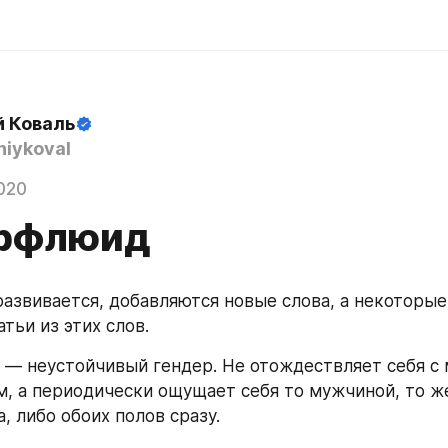
й Коваль
iykoval
020
рфлюид
развивается, добавляются новые слова, а некоторые
тьи из этих слов. 
 — неустойчивый гендер. Не отождествляет себя с 
, а периодически ощущает себя то мужчиной, то же
, либо обоих полов сразу.