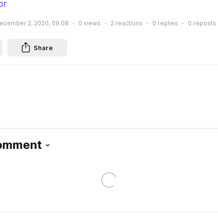
ог
ecember 2, 2020, 09:08
0
views
2
reactions
0
replies
0
reposts
Share
Comment