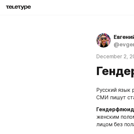
Евгени
@evgen
December 2, 2
Генде
Русский язык 
СМИ пишут ста
Гендерфлюид
женским полом
лицом без пола