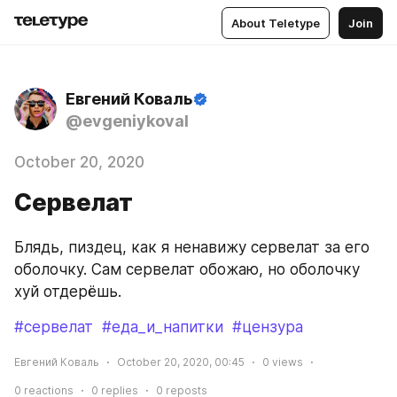
About Teletype
Join
Евгений Коваль
@evgeniykoval
October 20, 2020
Сервелат
Блядь, пиздец, как я ненавижу сервелат за его 
оболочку. Сам сервелат обожаю, но оболочку 
хуй отдерёшь.
#сервелат
#еда_и_напитки
#цензура
Евгений Коваль
October 20, 2020, 00:45
0
views
0
reactions
0
replies
0
reposts