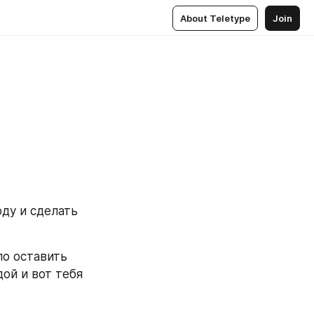
About Teletype
Join
ду и сделать 
о оставить 
й и вот тебя 