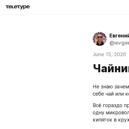
Евгени
@evgen
June 15, 2020
Чайни
Не знаю зачем
себе чай или к
Всё гораздо п
одну микровол
кипяток в кру