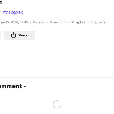
е.
т
#лайфхак
une 15, 2020, 02:45
0
views
0
reactions
0
replies
0
reposts
Share
Comment