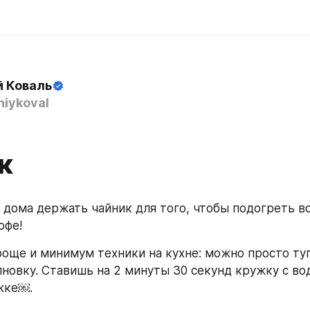
й Коваль
iykoval
к
 дома держать чайник для того, чтобы подогреть во
офе!
роще и минимум техники на кухне: можно просто туп
новку. Ставишь на 2 минуты 30 секунд кружку с водо
жке￼.