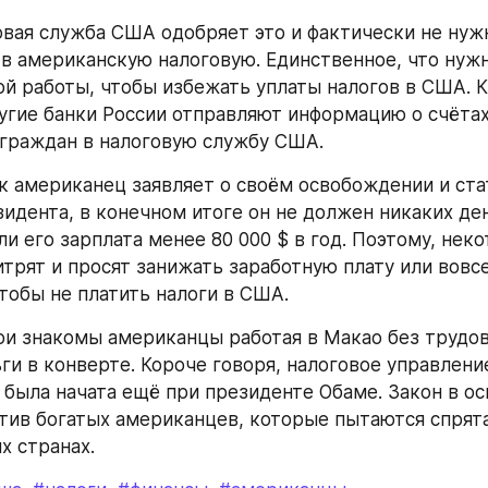
овая служба США одобряет это и фактически не нужн
 в американскую налоговую. Единственное, что нужн
й работы, чтобы избежать уплаты налогов в США. К
угие банки России отправляют информацию о счётах
граждан в налоговую службу США.
ак американец заявляет о своём освобождении и стат
зидента, в конечном итоге он не должен никаких ден
и его зарплата менее 80 000 $ в год. Поэтому, неко
трят и просят занижать заработную плату или вовсе
чтобы не платить налоги в США.
ои знакомы американцы работая в Макао без трудов
ьги в конверте. Короче говоря, налоговое управлени
а была начата ещё при президенте Обаме. Закон в ос
тив богатых американцев, которые пытаются спрята
х странах.