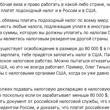
бочая виза и право работать в какой-либо стране, н
 платят подоходный налог и в России и в США.
обязаны платить подоходный налог по всему миру. 
есть любые налоги, подлежащие уплате в иностран
из суммы, которую вы должны уплатить по налогам С
вы являетесь налоговым резидентом другой страны.
существует освобождение в размере до 80 000 $ в го
зарплата, тебе придётся заплатить налог в США. П
еское налоговое рабство. Можно пытаться отказатьс
А, но это не всегда работает. Пример, Олег Тиньков
ы с налоговыми органами США, когда он уже давно 
лжен подавать налоговую декларацию в налоговую 
о поскольку если он зарабатывает меньше 80 000 $, 
ть документ от российской налоговой службы, что я
идентом России, и доказать, что платит российские 