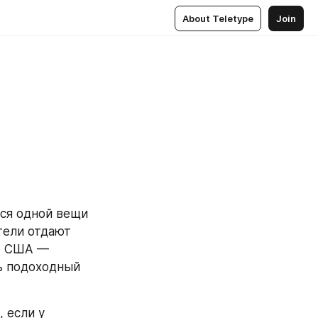
About Teletype
Join
ся одной вещи 
ели отдают 
, США — 
ь подоходный 
 если у 