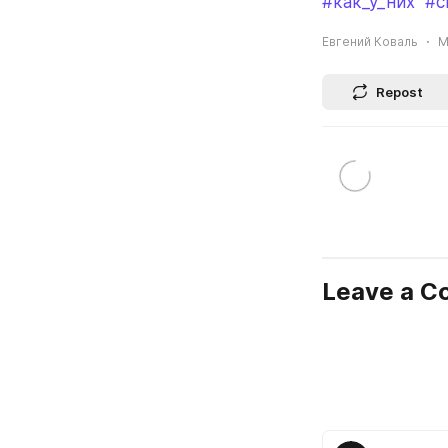
#как_у_них
#с
Евгений Коваль
M
Repost
Leave a 