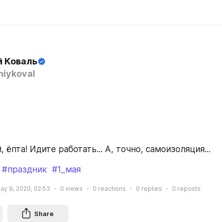
й Коваль
iykoval
, ёпта! Идите работать... А, точно, самоизоляция...
#праздник
#1_мая
ay 9, 2020, 02:53
0
views
0
reactions
0
replies
0
reposts
Share