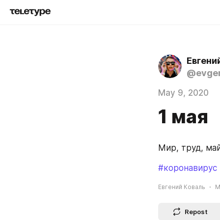
Евгени
@evgen
May 9, 2020
1 мая
Мир, труд, май
#коронавирус
Евгений Коваль
M
Repost