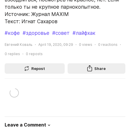
только ты не крупное парнокопытное.
Источник: Журнал MAXIM
Текст: Игнат Сахаров
#кофе
#здоровье
#совет
#лайфхак
Евгений Коваль
April 19, 2020, 09:29
0
views
0
reactions
0
replies
0
reposts
Repost
Share
Leave a Comment