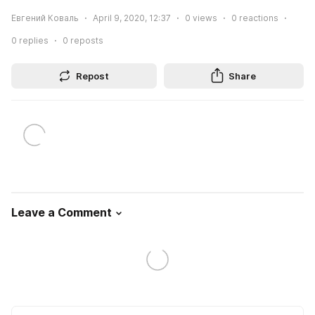
Евгений Коваль
April 9, 2020, 12:37
0
views
0
reactions
0
replies
0
reposts
Repost
Share
Leave a Comment