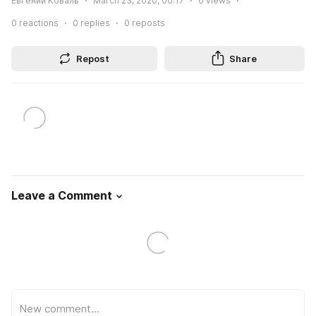
Евгений Коваль
March 23, 2020, 00:17
0
views
0
reactions
0
replies
0
reposts
Repost
Share
Leave a Comment