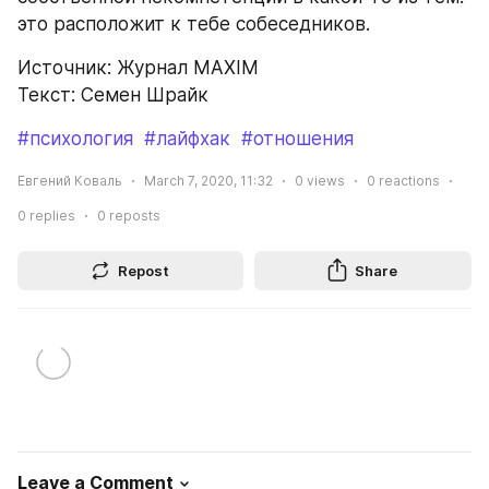
это расположит к тебе собеседников.
Источник: Журнал MAXIM
Текст: Семен Шрайк
#психология
#лайфхак
#отношения
Евгений Коваль
March 7, 2020, 11:32
0
views
0
reactions
0
replies
0
reposts
Repost
Share
Leave a Comment