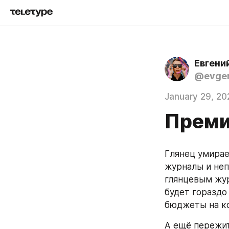
Евгени
@evgen
January 29, 20
Преми
Глянец умирае
журналы и неп
глянцевым жур
будет гораздо
бюджеты на ко
А ещё пережит