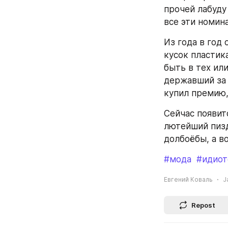
прочей лабуду
все эти номин
Из года в год 
кусок пластика
быть в тех или
державший за 
купил премию, 
Сейчас появит
лютейший пизд
долбоёбы, а в
#мода
#идиот
Евгений Коваль
J
Repost