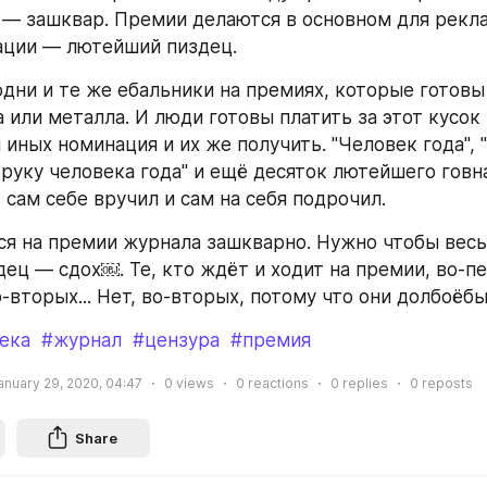
 — зашквар. Премии делаются в основном для рекла
ации — лютейший пиздец. 
одни и те же ебальники на премиях, которые готовы 
 или металла. И люди готовы платить за этот кусок 
 иных номинация и их же получить. "Человек года", "
руку человека года" и ещё десяток лютейшего говна
сам себе вручил и сам на себя подрочил. 
ся на премии журнала зашкварно. Нужно чтобы весь 
ец — сдох￼. Те, кто ждёт и ходит на премии, во-пе
о-вторых... Нет, во-вторых, потому что они долбоёб
ека
#журнал
#цензура
#премия
anuary 29, 2020, 04:47
0
views
0
reactions
0
replies
0
reposts
Share