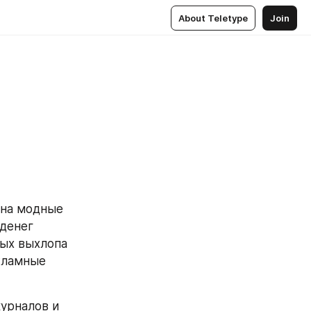
About Teletype
Join
на модные 
денег 
ых выхлопа 
ламные 
урналов и 