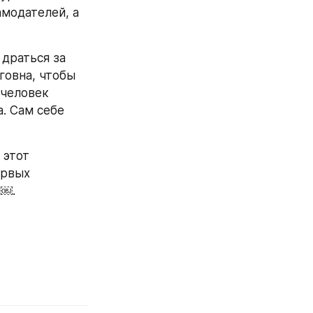
модателей, а 
драться за 
говна, чтобы 
человек 
. Сам себе 
этот 
рвых 
ы￼.